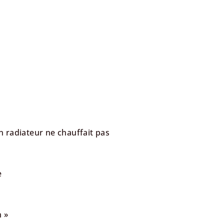
n radiateur ne chauffait pas
e
n »